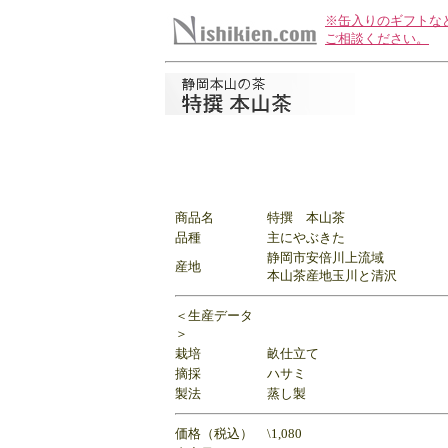
※缶入りのギフトな
ご相談ください。
商品名
特撰 本山茶
品種
主にやぶきた
静岡市安倍川上流域
産地
本山茶産地玉川と清沢
＜生産データ
＞
栽培
畝仕立て
摘採
ハサミ
製法
蒸し製
価格（税込）
\1,080