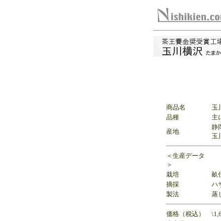
商品名
玉
品種
主
静
産地
玉
＜生産データ
＞
栽培
畝
摘採
ハ
製法
蒸
価格（税込）
\1,