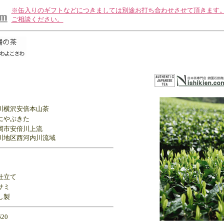
※缶入りのギフトなどにつきましては別途お打ち合わせさせて頂きます
ご相談ください。
川横沢安倍本山茶
にやぶきた
岡市安倍川上流
川地区西河内川流域
仕立て
サミ
し製
620