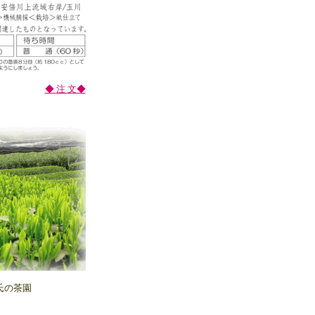
◆ 注 文◆
氏の茶園