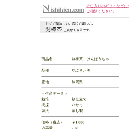
※缶入りのギフトなどに
ご相談ください。
商品名
剣棒茶 けんぼうちゃ
品種
やぶきた等
産地
静岡県
＜生産データ＞
栽培
畝仕立て
摘採
ハサミ
製法
蒸し製
価格（税込）
￥1,080
内容量
70g