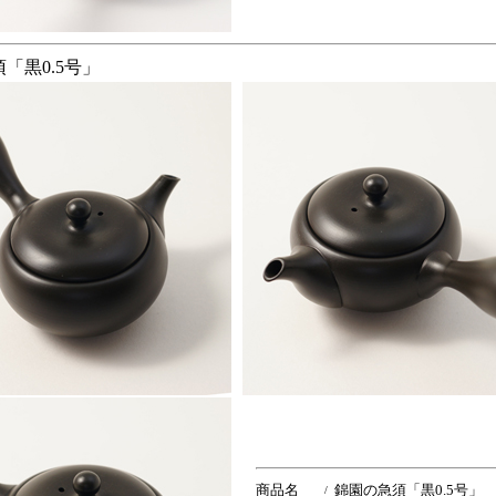
「黒0.5号」
商品名
錦園の急須「黒0.5号」
/