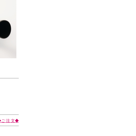
◆ご 注 文◆