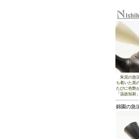
朱泥の急須
ち着いた黒
たびに色艶
「温故知新
錦園の急須