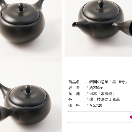
商品名
錦園の急須「黒1.8号」
/
容 量
/
約250cc
産 地
/
日本「常滑焼」
色
/
燻し技法による黒
価 格
/
￥5
,720