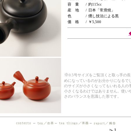
容 量
/
約115cc
産 地
/
日本「常滑焼」
色
/
燻し技法による黒
価 格
/
￥5,5
00
※
0.5号サイズをご覧頂くと取っ手の
めになっているのがお分かりになるで
のサイズが小さくなってもいれる人の
小さくなるわけではありません。使い
さのバランスを意識した形です。