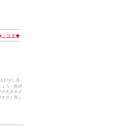
◆ご 注 文◆
長さが少し長
しょう。急須
手の大きさが
やすさと美し