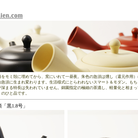
をモミ殻に埋めてから、窯にいれて一昼夜。朱色の急須は燻し（還元作用）
の急須に生まれ変わります。生活様式にとらわれないスマート＆モダン。もち
が深まる特長は失われていません。錦園指定の極細の茶漉し、軽量化と相まっ
」のひと品です。
「黒1.8号」