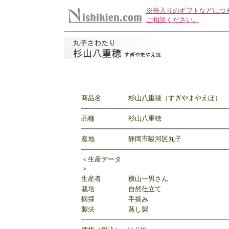
※缶入りのギフトなどにつ
ご相談ください。
商品名
杉山八重穂（すぎやまやえほ）
品種
杉山八重穂
産地
静岡市駿河区丸子
＜生産データ
＞
生産者
横山一男さん
栽培
自然仕立て
摘採
手摘み
製法
蒸し製