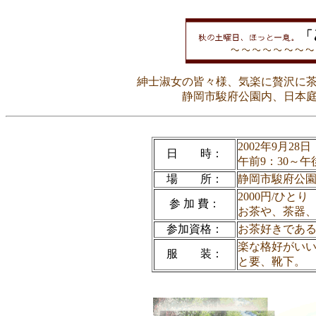
紳士淑女の皆々様、気楽に贅沢に
静岡市駿府公園内、日本
2002年9月28
日 時：
午前9：30～午
場 所：
静岡市駿府公
2000円/ひとり
参 加 費：
お茶や、茶器、
参加資格：
お茶好きであ
楽な格好がい
服 装：
と要、靴下。