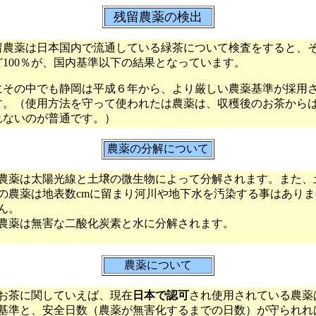
残留農薬の検出
農薬は日本国内で流通している緑茶について検査をすると、
ど100％が、国内基準以下の結果となっています。
その中でも静岡は平成６年から、より厳しい農薬基準が採用
す。（使用方法を守って使われたは農薬は、収穫後のお茶から
れないのが普通です。）
農薬の分解について
農薬は太陽光線と土壌の微生物によって分解されます。また、
の農薬は地表数cmに留まり河川や地下水を汚染する事はありま
ん。
農薬は無害な二酸化炭素と水に分解されます。
農薬について
お茶に関していえば、現在
日本で認可
され使用されている農薬
基準と、安全日数（農薬が無害化するまでの日数）が守られれ