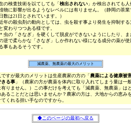
在の検査技術を以てしても「
検出されない
」か検出されても人
植物に影響が出るようなレベルには有りません。（静岡の茶業
日数は21日とされています。）
近年の殺虫剤の動向としては、虫を殺す事より発生を抑制する
と変わりつつある様です。
＊虫の「さなぎ」を硬くして脱皮ができないようにしたり、ま
の逆で柔らかな「さなぎ」しか作れない様になる成分の薬が使
る事もあるそうです。
減農薬、無農薬の最大のメリット
ですが最大のメリットは生産農家の方の「
農薬による健康被
できる事
」（農家の方が農薬を体内に取り入れてしまう量は一
は有りません。）この事だけを考えても「減農薬、無農薬」は
のあることだとは思いませんか？農家の方は、大地からの恵み
けてくれる担い手なのですから。
◆このページの最初へ戻る