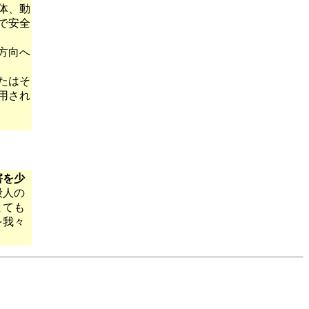
体、動
で安全
方向へ
たはそ
用され
害を少
般人の
とても
を我々