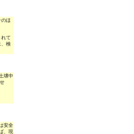
そのほ
されて
は、検
土壌中
せ
は安全
ば、現