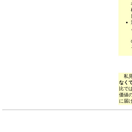
私見
なく
比で
価値
に届