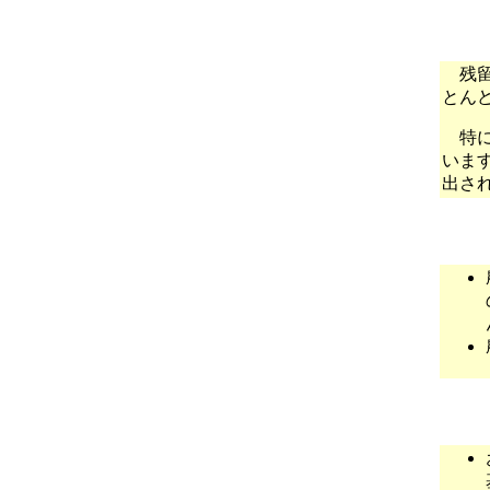
残留
とん
特に
いま
出さ