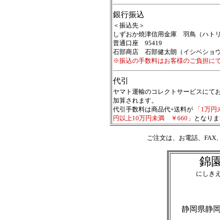
銀行振込
＜振込先＞
しずおか焼津信用金庫 羽鳥（ハト
普通口座 95419
石部商店 石部健太朗（イシベショ
※振込の手数料はお客様のご負担に
代引
ヤマト運輸のコレクトサービスにて
加算されます。
代引手数料は商品代+送料が
「1万円未
円以上10万円未満 ￥660」
となりま
ご注文は、お電話、FAX
錦
にしき
静岡県静岡