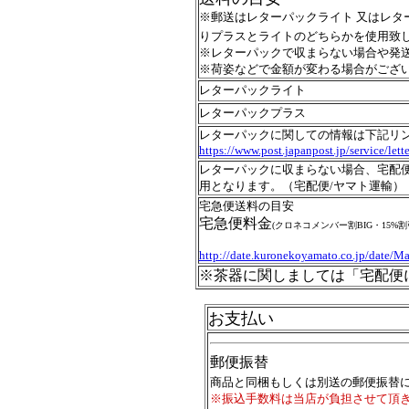
※郵送はレターパックライト 又はレタ
りプラスとライトのどちらかを使用致
※レターパックで収まらない場合や発
※荷姿などで金額が変わる場合がござ
レターパックライト
レターパックプラス
レターパックに関しての情報は下記リ
https://www.post.japanpost.jp/service/lett
レターパックに収まらない場合、宅配
用となります。（宅配便/ヤマト運輸）
宅急便送料の目安
宅急便料金
(クロネコメンバー割BIG・15%
http://date.kuronekoyamato.co.jp/date/
※茶器に関しましては「宅配便
お支払い
郵便振替
商品と同梱もしくは別送の郵便振替
※振込手数料は当店が負担させて頂