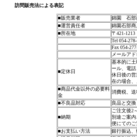
訪問販売法による表記
■販売業者
錦園 石部
■運営責任者
錦園石部商
■所在地
〒421-1
Tel 054-278
Fax 054-277
メールアドレスs
基本的に土
ール、電話
■定休日
休日後の営
在の場合、
■商品代金以外の必要料
消費税、送
金
■不良品対応
良品と交換
ご注文後2
■納期
別途ご案内
便にてのご
■お支払い方法
銀行振込、