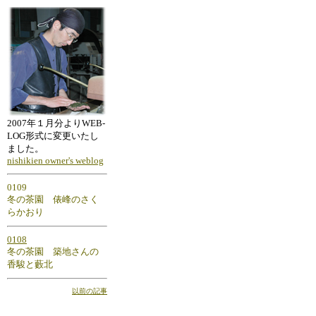
2007年１月分よりWEB-
LOG形式に変更いたし
ました。
nishikien owner's weblog
0109
冬の茶園 俵峰のさく
らかおり
0108
冬の茶園 築地さんの
香駿と藪北
以前の記事